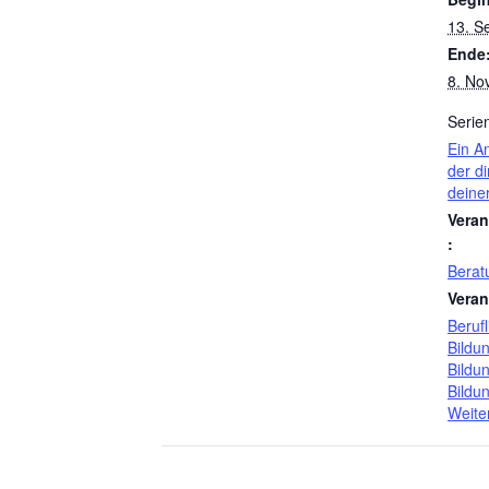
13. S
Ende
8. No
Serie
Ein A
der di
deine
Veran
:
Berat
Veran
Berufl
Bildu
Bildu
Bildu
Weite