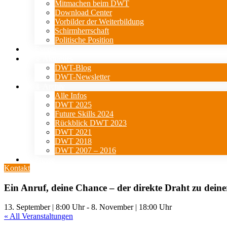
Mitmachen beim DWT
Download Center
Vorbilder der Weiterbildung
Schirmherrschaft
Politische Position
Events
⇓ Aktuelles
DWT-Blog
DWT-Newsletter
⇓ Archiv
Alle Infos
DWT 2025
Future Skills 2024
Rückblick DWT 2023
DWT 2021
DWT 2018
DWT 2007 – 2016
Presse
Kontakt
Ein Anruf, deine Chance – der direkte Draht zu dein
13. September | 8:00 Uhr
-
8. November | 18:00 Uhr
« All Veranstaltungen