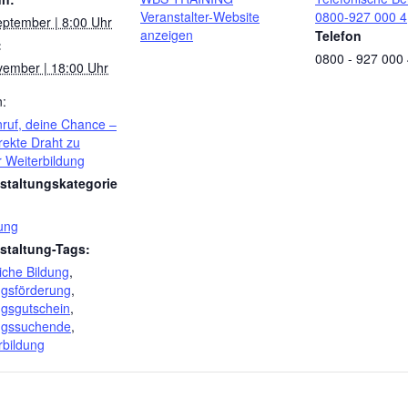
Veranstalter-Website
0800-927 000 4
eptember | 8:00 Uhr
anzeigen
Telefon
:
0800 - 927 000
vember | 18:00 Uhr
n:
nruf, deine Chance –
rekte Draht zu
r Weiterbildung
staltungskategorie
ung
staltung-Tags:
iche Bildung
,
ngsförderung
,
ngsgutschein
,
ngssuchende
,
rbildung