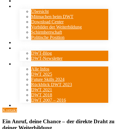
Verein
⇓ Aktionstag
Übersicht
Mitmachen beim DWT
Download Center
Vorbilder der Weiterbildung
Schirmherrschaft
Politische Position
Events
⇓ Aktuelles
DWT-Blog
DWT-Newsletter
⇓ Archiv
Alle Infos
DWT 2025
Future Skills 2024
Rückblick DWT 2023
DWT 2021
DWT 2018
DWT 2007 – 2016
Presse
Kontakt
Ein Anruf, deine Chance – der direkte Draht zu
deiner Weiterbildung