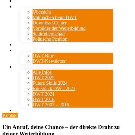
Verein
⇓ Aktionstag
Übersicht
Mitmachen beim DWT
Download Center
Vorbilder der Weiterbildung
Schirmherrschaft
Politische Position
Events
⇓ Aktuelles
DWT-Blog
DWT-Newsletter
⇓ Archiv
Alle Infos
DWT 2025
Future Skills 2024
Rückblick DWT 2023
DWT 2021
DWT 2018
DWT 2007 – 2016
Presse
Kontakt
Ein Anruf, deine Chance – der direkte Draht zu
deiner Weiterbildung