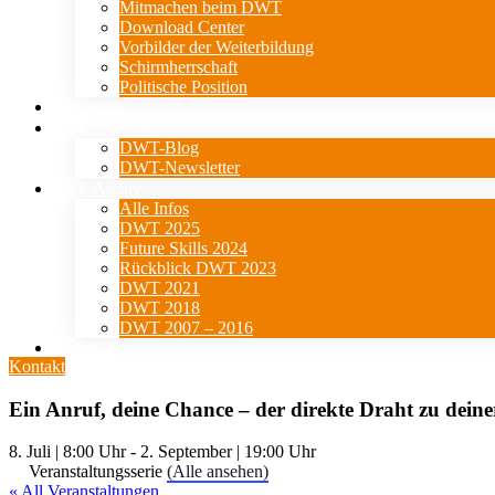
Mitmachen beim DWT
Download Center
Vorbilder der Weiterbildung
Schirmherrschaft
Politische Position
Events
⇓ Aktuelles
DWT-Blog
DWT-Newsletter
⇓ Archiv
Alle Infos
DWT 2025
Future Skills 2024
Rückblick DWT 2023
DWT 2021
DWT 2018
DWT 2007 – 2016
Presse
Kontakt
Ein Anruf, deine Chance – der direkte Draht zu dein
8. Juli | 8:00 Uhr
-
2. September | 19:00 Uhr
Veranstaltungsserie
(Alle ansehen)
« All Veranstaltungen