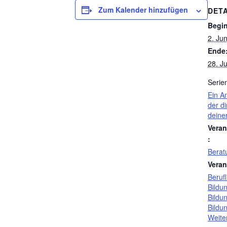
Zum Kalender hinzufügen
DETA
Begi
2. Jun
Ende
28. Ju
Serie
Ein A
der di
deine
Veran
:
Berat
Veran
Berufl
Bildu
Bildu
Bildu
Weite