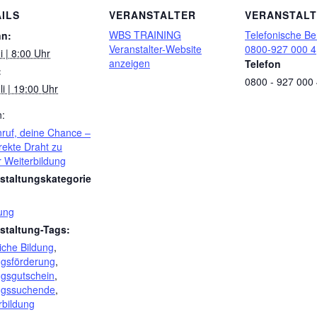
ILS
VERANSTALTER
VERANSTAL
WBS TRAINING
Telefonische Be
nn:
Veranstalter-Website
0800-927 000 4
i | 8:00 Uhr
anzeigen
Telefon
:
0800 - 927 000
li | 19:00 Uhr
n:
nruf, deine Chance –
rekte Draht zu
r Weiterbildung
staltungskategorie
ung
staltung-Tags:
iche Bildung
,
ngsförderung
,
ngsgutschein
,
ngssuchende
,
rbildung