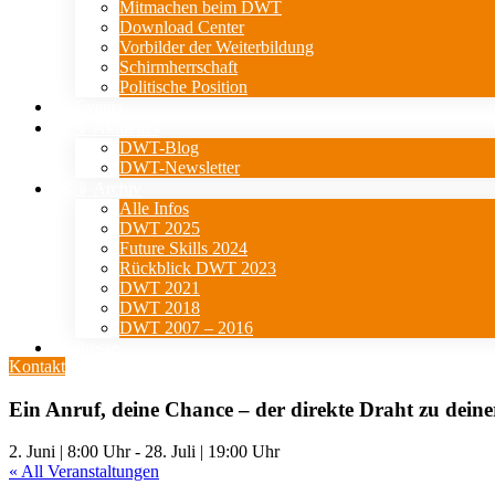
Mitmachen beim DWT
Download Center
Vorbilder der Weiterbildung
Schirmherrschaft
Politische Position
Events
⇓ Aktuelles
DWT-Blog
DWT-Newsletter
⇓ Archiv
Alle Infos
DWT 2025
Future Skills 2024
Rückblick DWT 2023
DWT 2021
DWT 2018
DWT 2007 – 2016
Presse
Kontakt
Ein Anruf, deine Chance – der direkte Draht zu dein
2. Juni | 8:00 Uhr
-
28. Juli | 19:00 Uhr
« All Veranstaltungen