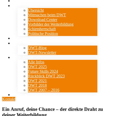
Verein
⇓ Aktionstag
Übersicht
Mitmachen beim DWT
Download Center
Vorbilder der Weiterbildung
Schirmherrschaft
Politische Position
Events
⇓ Aktuelles
DWT-Blog
DWT-Newsletter
⇓ Archiv
Alle Infos
DWT 2025
Future Skills 2024
Rückblick DWT 2023
DWT 2021
DWT 2018
DWT 2007 – 2016
Presse
Kontakt
Ein Anruf, deine Chance – der direkte Draht zu
deiner Weiterbildung