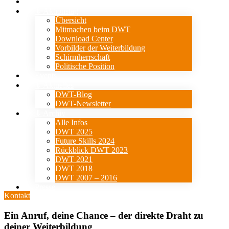
Verein
⇓ Aktionstag
Übersicht
Mitmachen beim DWT
Download Center
Vorbilder der Weiterbildung
Schirmherrschaft
Politische Position
Events
⇓ Aktuelles
DWT-Blog
DWT-Newsletter
⇓ Archiv
Alle Infos
DWT 2025
Future Skills 2024
Rückblick DWT 2023
DWT 2021
DWT 2018
DWT 2007 – 2016
Presse
Kontakt
Ein Anruf, deine Chance – der direkte Draht zu
deiner Weiterbildung