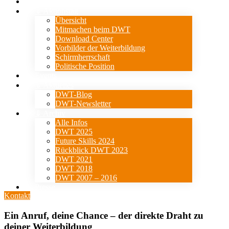
Verein
⇓ Aktionstag
Übersicht
Mitmachen beim DWT
Download Center
Vorbilder der Weiterbildung
Schirmherrschaft
Politische Position
Events
⇓ Aktuelles
DWT-Blog
DWT-Newsletter
⇓ Archiv
Alle Infos
DWT 2025
Future Skills 2024
Rückblick DWT 2023
DWT 2021
DWT 2018
DWT 2007 – 2016
Presse
Kontakt
Ein Anruf, deine Chance – der direkte Draht zu
deiner Weiterbildung