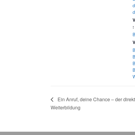
d
d
V
:
B
V
B
B
B
B
W
Ein Anruf, deine Chance – der direkt
Weiterbildung