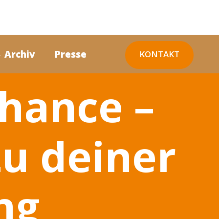
 Archiv
Presse
KONTAKT
Chance –
zu deiner
ng