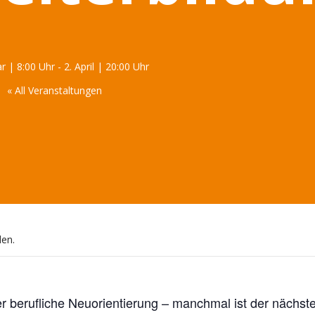
ar | 8:00 Uhr
-
2. April | 20:00 Uhr
« All Veranstaltungen
den.
berufliche Neuorientierung – manchmal ist der nächste Sc