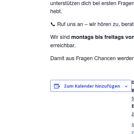
unterstützen dich bei ersten Fragen
hebt.
📞 Ruf uns an – wir hören zu, bera
Wir sind
montags bis freitags von
erreichbar.
Damit aus Fragen Chancen werden
Zum Kalender hinzufügen
B
5
E
2
S
E