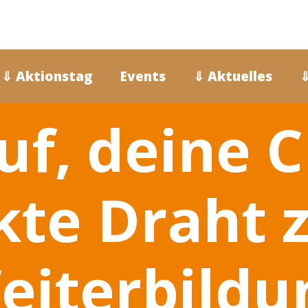
⇓ Aktionstag
Events
⇓ Aktuelles
⇓
uf, deine 
kte Draht 
eiterbildu