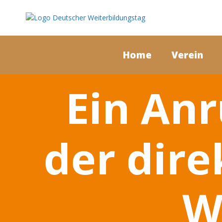
Home
Verein
Ein Anr
der dire
W