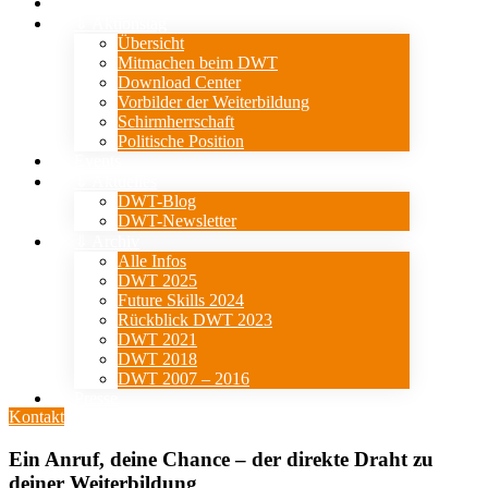
Verein
⇓ Aktionstag
Übersicht
Mitmachen beim DWT
Download Center
Vorbilder der Weiterbildung
Schirmherrschaft
Politische Position
Events
⇓ Aktuelles
DWT-Blog
DWT-Newsletter
⇓ Archiv
Alle Infos
DWT 2025
Future Skills 2024
Rückblick DWT 2023
DWT 2021
DWT 2018
DWT 2007 – 2016
Presse
Kontakt
Ein Anruf, deine Chance – der direkte Draht zu
deiner Weiterbildung