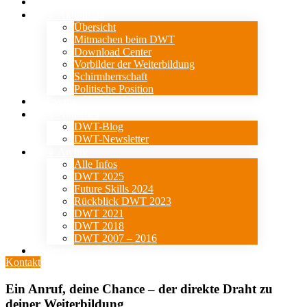
Verein
⇓ Aktionstag
Übersicht
Mitmachen beim DWT
Download Center
Vorbilder der Weiterbildung
Schirmherrschaft
Politische Position
Events
⇓ Aktuelles
DWT-Blog
DWT-Newsletter
⇓ Archiv
Alle Infos
DWT 2025
Future Skills 2024
Rückblick DWT 2023
DWT 2021
DWT 2018
DWT 2007 – 2016
Presse
Kontakt
Ein Anruf, deine Chance – der direkte Draht zu
deiner Weiterbildung