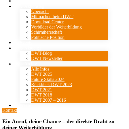
Verein
⇓ Aktionstag
Übersicht
Mitmachen beim DWT
Download Center
Vorbilder der Weiterbildung
Schirmherrschaft
Politische Position
Events
⇓ Aktuelles
DWT-Blog
DWT-Newsletter
⇓ Archiv
Alle Infos
DWT 2025
Future Skills 2024
Rückblick DWT 2023
DWT 2021
DWT 2018
DWT 2007 – 2016
Presse
Kontakt
Ein Anruf, deine Chance – der direkte Draht zu
deiner Weiterbildung