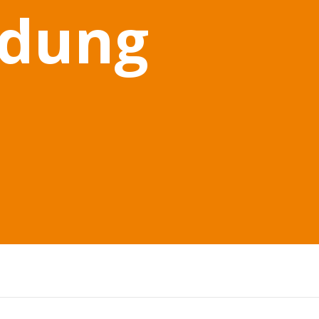
ldung
.