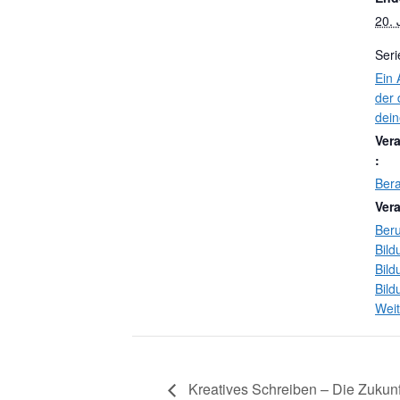
20. 
Seri
Ein 
der 
dein
Ver
:
Ber
Ver
Beru
Bild
Bild
Bil
Weit
Kreatives Schreiben – Die Zukunft