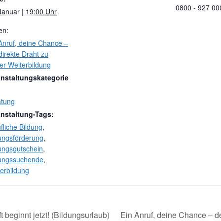
0800 - 927 00
Januar | 19:00 Uhr
en:
Anruf, deine Chance –
direkte Draht zu
er Weiterbildung
anstaltungskategorie
atung
anstaltung-Tags:
fliche Bildung
,
ungsförderung
,
ungsgutschein
,
dungssuchende
,
erbildung
 beginnt jetzt! (Bildungsurlaub)
Ein Anruf, deine Chance – de