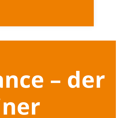
ance – der
iner