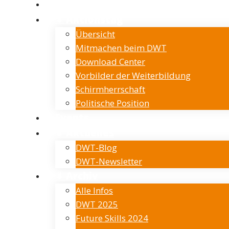
Verein
⇓ Aktionstag
Übersicht
Mitmachen beim DWT
Download Center
Vorbilder der Weiterbildung
Schirmherrschaft
Politische Position
Events
⇓ Aktuelles
DWT-Blog
DWT-Newsletter
⇓ Archiv
Alle Infos
DWT 2025
Future Skills 2024