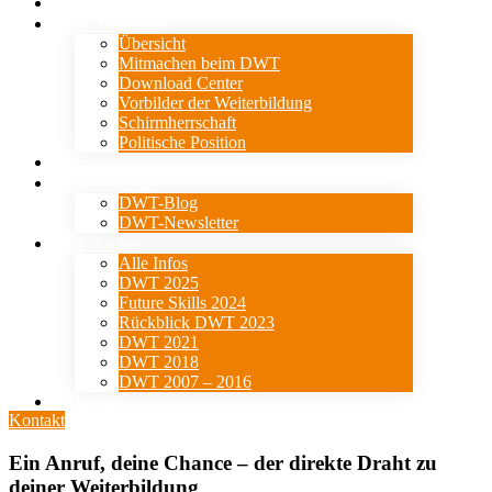
Verein
⇓ Aktionstag
Übersicht
Mitmachen beim DWT
Download Center
Vorbilder der Weiterbildung
Schirmherrschaft
Politische Position
Events
⇓ Aktuelles
DWT-Blog
DWT-Newsletter
⇓ Archiv
Alle Infos
DWT 2025
Future Skills 2024
Rückblick DWT 2023
DWT 2021
DWT 2018
DWT 2007 – 2016
Presse
Kontakt
Ein Anruf, deine Chance – der direkte Draht zu
deiner Weiterbildung