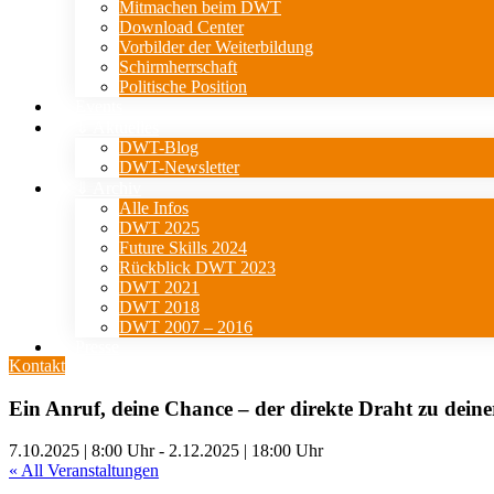
Mitmachen beim DWT
Download Center
Vorbilder der Weiterbildung
Schirmherrschaft
Politische Position
Events
⇓ Aktuelles
DWT-Blog
DWT-Newsletter
⇓ Archiv
Alle Infos
DWT 2025
Future Skills 2024
Rückblick DWT 2023
DWT 2021
DWT 2018
DWT 2007 – 2016
Presse
Kontakt
Ein Anruf, deine Chance – der direkte Draht zu dein
7.10.2025 | 8:00 Uhr
-
2.12.2025 | 18:00 Uhr
« All Veranstaltungen