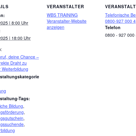
ILS
VERANSTALTER
VERANSTAL
WBS TRAINING
Telefonische Be
nn:
Veranstalter-Website
0800-927 000 4
2025 | 8:00 Uhr
anzeigen
Telefon
:
0800 - 927 000
2025 | 18:00 Uhr
n:
nruf, deine Chance –
rekte Draht zu
r Weiterbildung
staltungskategorie
ung
staltung-Tags:
iche Bildung
,
ngsförderung
,
ngsgutschein
,
ngssuchende
,
rbildung