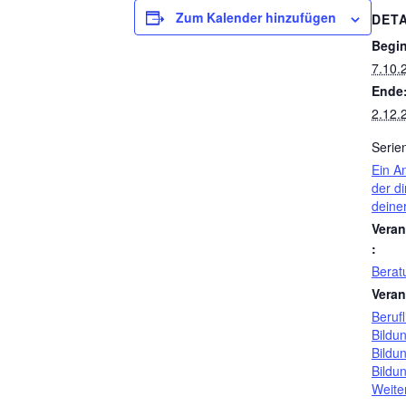
Zum Kalender hinzufügen
DETA
Begi
7.10.
Ende
2.12.
Serie
Ein A
der di
deine
Veran
:
Berat
Veran
Berufl
Bildu
Bildu
Bildu
Weite