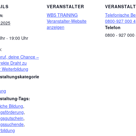
ILS
VERANSTALTER
VERANSTAL
WBS TRAINING
Telefonische Be
m:
Veranstalter-Website
0800-927 000 4
.2025
anzeigen
Telefon
0800 - 927 000
Uhr - 19:00 Uhr
n:
nruf, deine Chance –
rekte Draht zu
r Weiterbildung
staltungskategorie
ung
staltung-Tags:
iche Bildung
,
ngsförderung
,
ngsgutschein
,
ngssuchende
,
rbildung