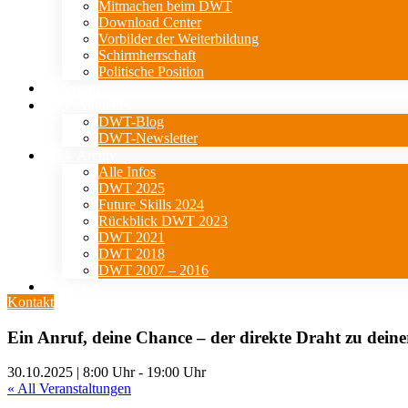
Mitmachen beim DWT
Download Center
Vorbilder der Weiterbildung
Schirmherrschaft
Politische Position
Events
⇓ Aktuelles
DWT-Blog
DWT-Newsletter
⇓ Archiv
Alle Infos
DWT 2025
Future Skills 2024
Rückblick DWT 2023
DWT 2021
DWT 2018
DWT 2007 – 2016
Presse
Kontakt
Ein Anruf, deine Chance – der direkte Draht zu dein
30.10.2025 | 8:00 Uhr
-
19:00 Uhr
« All Veranstaltungen