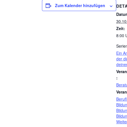
Zum Kalender hinzufügen
DETA
Datu
30.10
Zeit:
8:00 
Serie
Ein A
der di
deine
Veran
:
Berat
Veran
Berufl
Bildu
Bildu
Bildu
Weite