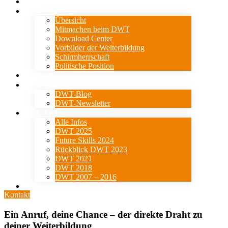
Verein
⇓ Aktionstag
Übersicht
Mitmachen beim DWT
Download Center
Vorbilder der Weiterbildung
Schirmherrschaft
Politische Position
Events
⇓ Aktuelles
DWT-Blog
DWT-Newsletter
⇓ Archiv
Alle Infos
DWT 2025
Future Skills 2024
Rückblick DWT 2023
DWT 2021
DWT 2018
DWT 2007 – 2016
Presse
Kontakt
Ein Anruf, deine Chance – der direkte Draht zu
deiner Weiterbildung