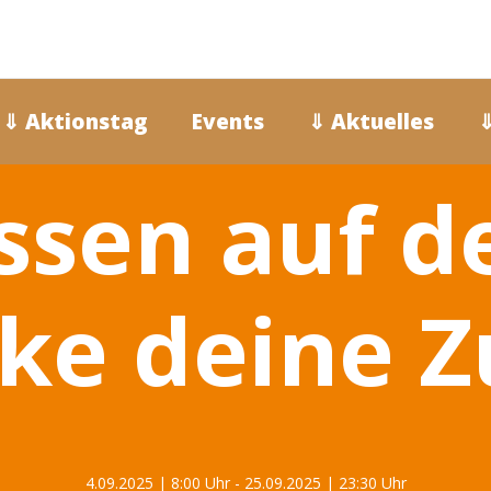
⇓ Aktionstag
Events
⇓ Aktuelles
⇓
sen auf de
ke deine Z
4.09.2025 | 8:00 Uhr
-
25.09.2025 | 23:30 Uhr