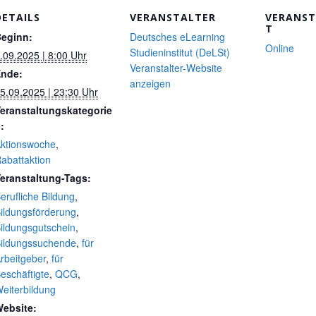
DETAILS
VERANSTALTER
VERANS
T
eginn:
Deutsches eLearning
Online
Studieninstitut (DeLSt)
.09.2025 | 8:00 Uhr
Veranstalter-Website
nde:
anzeigen
5.09.2025 | 23:30 Uhr
eranstaltungskategorie
:
ktionswoche
,
abattaktion
eranstaltung-Tags:
erufliche Bildung
,
ildungsförderung
,
ildungsgutschein
,
ildungssuchende
,
für
rbeitgeber
,
für
eschäftigte
,
QCG
,
eiterbildung
ebsite: