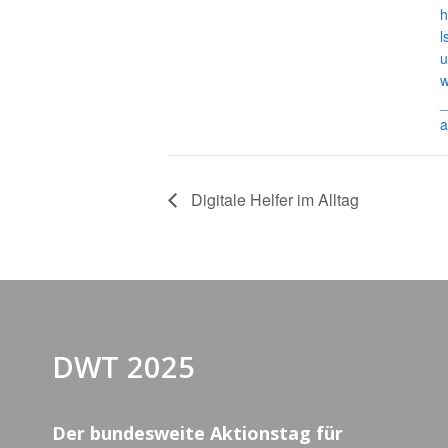
h
l
u
w
_
a
Digitale Helfer im Alltag
DWT 2025
Der bundesweite Aktionstag für