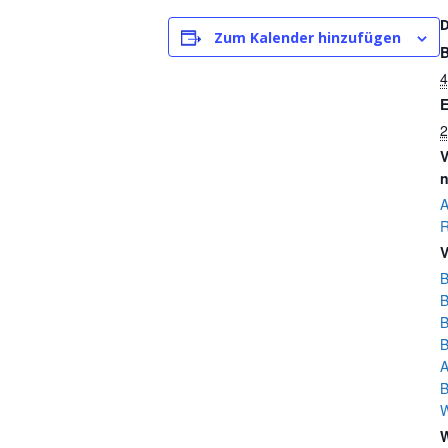
Zum Kalender hinzufügen
B
4
E
2
V
n
A
R
V
B
B
B
B
A
B
W
W