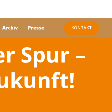
 Archiv
Presse
KONTAKT
r Spur –
ukunft!