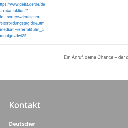
ttps://www.delst.de/de/de
st-rabattaktion/?
tm_source=deutscher-
eiterbildungstag.de&utm
medium=referral&utm_c
mpaign=dwt25
Ein Anruf, deine Chance – der d
Kontakt
Deutscher