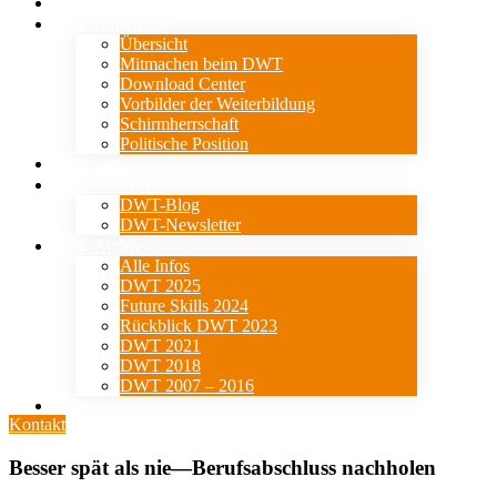
Verein
⇓ Aktionstag
Übersicht
Mitmachen beim DWT
Download Center
Vorbilder der Weiterbildung
Schirmherrschaft
Politische Position
Events
⇓ Aktuelles
DWT-Blog
DWT-Newsletter
⇓ Archiv
Alle Infos
DWT 2025
Future Skills 2024
Rückblick DWT 2023
DWT 2021
DWT 2018
DWT 2007 – 2016
Presse
Kontakt
Besser spät als nie—Berufsabschluss nachholen