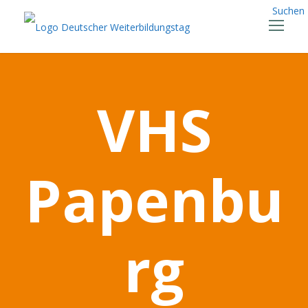
Suchen
VHS
Papenbu
rg