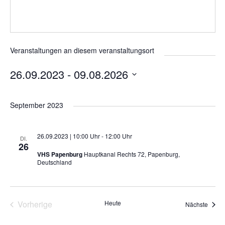
Veranstaltungen an diesem veranstaltungsort
26.09.2023
 - 
09.08.2026
D
a
September 2023
t
u
m
26.09.2023 | 10:00 Uhr
-
12:00 Uhr
DI.
w
26
ä
VHS Papenburg
Hauptkanal Rechts 72, Papenburg,
Deutschland
h
l
e
n
Vorherige
Heute
Veran
Nächste
.
Veranstaltungen