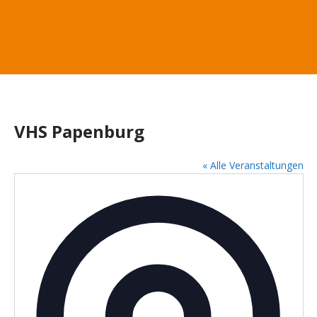
VHS Papenburg
« Alle Veranstaltungen
A
d
r
e
s
s
e