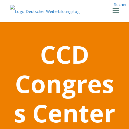
Suchen
CCD
Congres
s Center