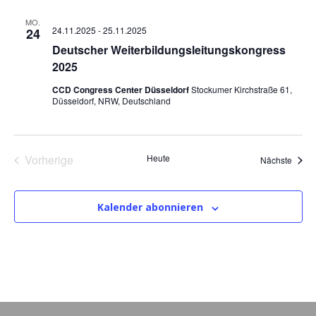
m
MO.
w
24.11.2025
-
25.11.2025
24
ä
Deutscher Weiterbildungsleitungskongress
h
2025
l
e
CCD Congress Center Düsseldorf
Stockumer Kirchstraße 61,
Düsseldorf, NRW, Deutschland
n
.
Vorherige
Heute
Veran
Nächste
Veranstaltungen
Kalender abonnieren