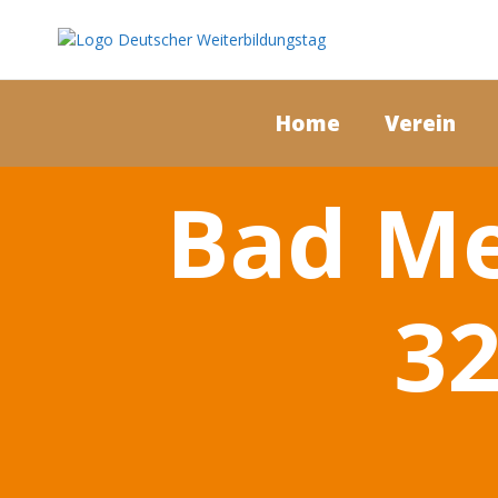
Home
Verein
Bad Me
3