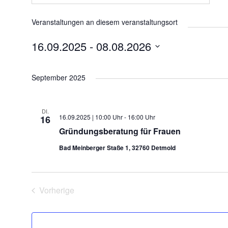
Veranstaltungen an diesem veranstaltungsort
16.09.2025
 - 
08.08.2026
D
a
September 2025
t
u
m
DI.
w
16.09.2025 | 10:00 Uhr
-
16:00 Uhr
16
ä
Gründungsberatung für Frauen
h
Bad Meinberger Staße 1, 32760 Detmold
l
e
n
.
Vorherige
Veranstaltungen