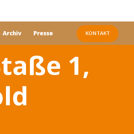
 Archiv
Presse
KONTAKT
taße 1,
ld