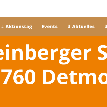
⇓ Aktionstag
Events
⇓ Aktuelles
⇓
inberger S
2760 Detmo