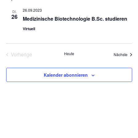
e
t
u
26.09.2023
DI.
m
26
Medizinische Biotechnologie B.Sc. studieren
w
ä
Virtuell
h
l
e
n
.
Vorherige
Heute
Veran
Nächste
Veranstaltungen
Kalender abonnieren