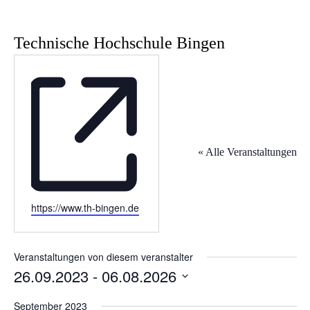
Technische Hochschule Bingen
« Alle Veranstaltungen
W
https://www.th-bingen.de
e
b
s
Veranstaltungen von diesem veranstalter
e
26.09.2023
 - 
06.08.2026
i
D
t
a
September 2023