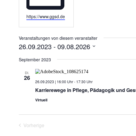
W
https://www.ggsd.de
e
b
s
Veranstaltungen von diesem veranstalter
e
26.09.2023
 - 
09.08.2026
i
D
t
a
September 2023
e
t
u
DI.
m
26
w
26.09.2023 | 16:00 Uhr
-
17:30 Uhr
ä
Karrierewege in Pflege, Pädagogik und Ge
h
l
Virtuell
e
n
.
Vorherige
Veranstaltungen