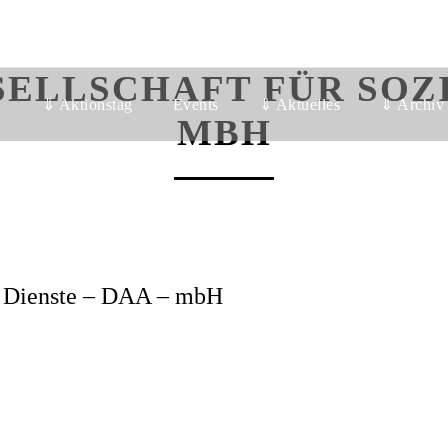
ELLSCHAFT FÜR SOZIA
n
⇓ Aktionstag
Events
⇓ Aktuelles
⇓ Archiv
MBH
le Dienste – DAA – mbH