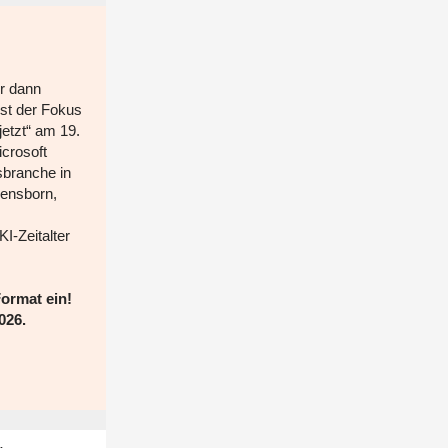
ur dann
ist der Fokus
etzt“ am 19.
icrosoft
sbranche in
Densborn,
I-Zeitalter
Format ein!
026.