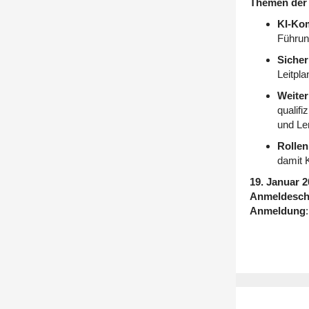
Themen der 
KI-Kom
Führun
Sicher
Leitpl
Weiter
qualif
und Le
Rolle
damit K
19. Januar 2
Anmeldeschl
Anmeldung