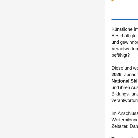
Künstliche In
Beschäftigte
und gewinnbr
Verantwortung
befähigt?
Diese und we
2026
: Zunäch
National Ski
und ihren Au
Bildungs- un
verantwortung
Im Anschluss
Weiterbildun
Zeitalter. D