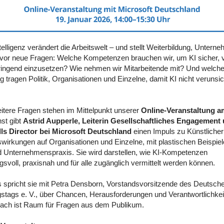
telligenz verändert die Arbeitswelt – und stellt Weiterbildung, Unter
 vor neue Fragen: Welche Kompetenzen brauchen wir, um KI sicher, v
ingend einzusetzen? Wie nehmen wir Mitarbeitende mit? Und welch
 tragen Politik, Organisationen und Einzelne, damit KI nicht verunsi
itere Fragen stehen im Mittelpunkt unserer
Online-Veranstaltung a
st gibt
Astrid Aupperle, Leiterin Gesellschaftliches Engagement 
lls Director bei Microsoft Deutschland
einen Impuls zu Künstlicher 
swirkungen auf Organisationen und Einzelne, mit plastischen Beispie
d Unternehmenspraxis. Sie wird darstellen, wie KI-Kompetenzen
svoll, praxisnah und für alle zugänglich vermittelt werden können.
 spricht sie mit Petra Densborn, Vorstandsvorsitzende des Deutsch
gstags e. V., über Chancen, Herausforderungen und Verantwortlichkei
anach ist Raum für Fragen aus dem Publikum.