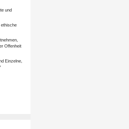
te und
 ethische
itnehmen,
er Offenheit
nd Einzelne,
?