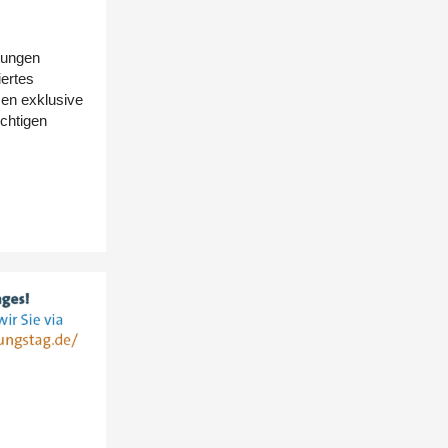
tungen
iertes
en exklusive
chtigen