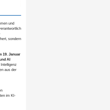
nehmen und
erantwortlich
e
chert, sondern
m 19. Januar
und AI
Intelligenz
len aus der
en
ten im KI-