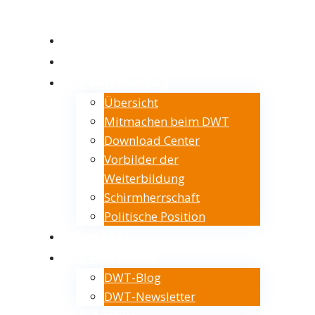
Home
Verein
⇓ Aktionstag
Übersicht
Mitmachen beim DWT
Download Center
Vorbilder der
Weiterbildung
Schirmherrschaft
Politische Position
Events
⇓ Aktuelles
DWT-Blog
DWT-Newsletter