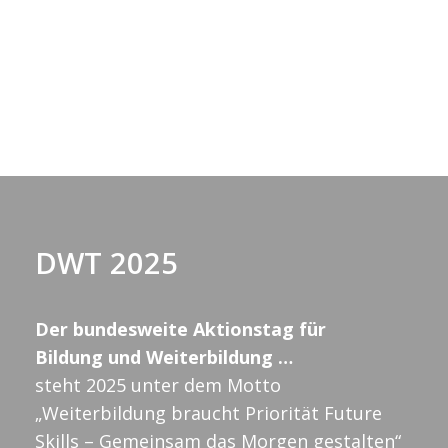
a
n
h
s
l
s
n
e
n
t
t
.
s
a
a
t
l
l
t
a
u
DWT 2025
t
l
n
u
Der bundesweite Aktionstag für
t
g
Bildung und Weiterbildung …
n
A
steht 2025 unter dem Motto
u
„Weiterbildung braucht Priorität Future
n
Skills – Gemeinsam das Morgen gestalten“