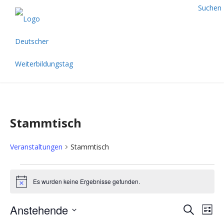
Suchen
Stammtisch
Veranstaltungen
Stammtisch
V
Es wurden keine Ergebnisse gefunden.
H
i
e
n
V
V
Anstehende
S
w
L
e
u
D