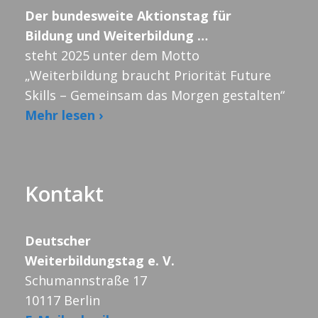
n
u
Der bundesweite Aktionstag für
t
g
Bildung und Weiterbildung …
n
A
steht 2025 unter dem Motto
u
„Weiterbildung braucht Priorität Future
n
g
Skills – Gemeinsam das Morgen gestalten“
n
Mehr lesen ›
s
e
g
i
n
c
e
Kontakt
h
n
t
Deutscher
Weiterbildungstag e. V.
S
e
Schumannstraße 17
n
10117 Berlin