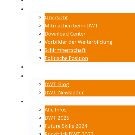
⇓ Aktionstag
Übersicht
Mitmachen beim DWT
Download Center
Vorbilder der Weiterbildung
Schirmherrschaft
Politische Position
Events
⇓ Aktuelles
DWT-Blog
DWT-Newsletter
⇓ Archiv
Alle Infos
DWT 2025
Future Skills 2024
Rückblick DWT 2023