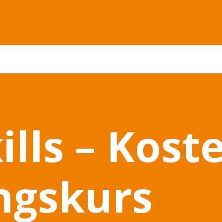
ills – Kost
ngskurs