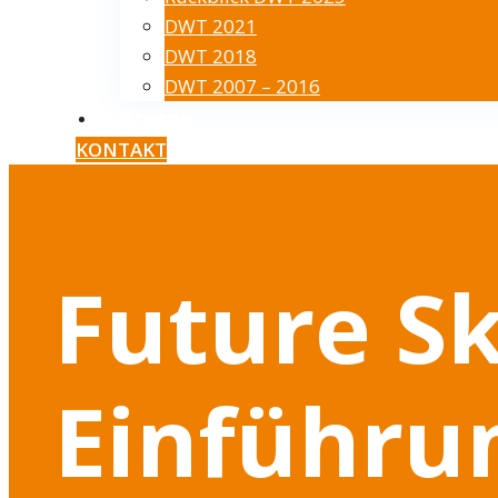
DWT 2021
DWT 2018
DWT 2007 – 2016
Presse
KONTAKT
Future Sk
Einführu