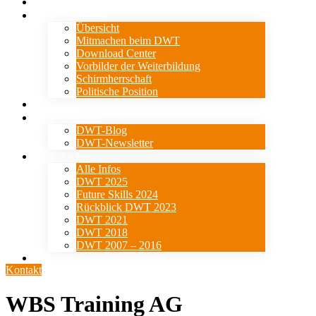
Verein
⇓ Aktionstag
Übersicht
Mitmachen beim DWT
Download Center
Vorbilder der Weiterbildung
Schirmherrschaft
Politische Position
Events
⇓ Aktuelles
DWT-Blog
DWT-Newsletter
⇓ Archiv
Alle Infos
DWT 2025
Future Skills 2024
Rückblick DWT 2023
DWT 2021
DWT 2018
DWT 2007 – 2016
Presse
Kontakt
WBS Training AG